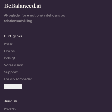
BeBalanced.ai
AI-vejleder for emotionel intelligens og
relationsudvikling.
Hurtiglinks
Priser
Om os
Indsigt
Vores vision
Support
For virksomheder
Kontakt os
Juridisk
Privatliv