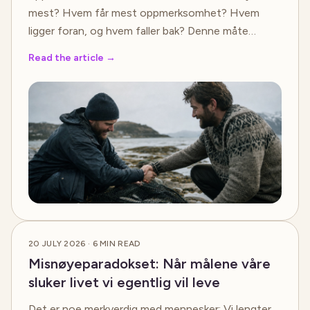
mest? Hvem får mest oppmerksomhet? Hvem
ligger foran, og hvem faller bak? Denne måte…
Read the article
→
20 JULY 2026
·
6
MIN READ
Misnøyeparadokset: Når målene våre
sluker livet vi egentlig vil leve
Det er noe merkverdig med mennesker: Vi lengter