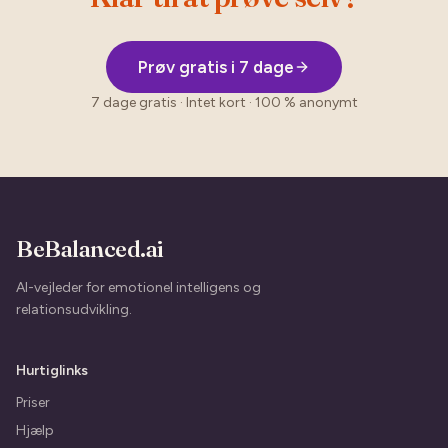
Prøv gratis i 7 dage
7 dage gratis · Intet kort · 100 % anonymt
BeBalanced.ai
AI-vejleder for emotionel intelligens og
relationsudvikling.
Hurtiglinks
Priser
Hjælp