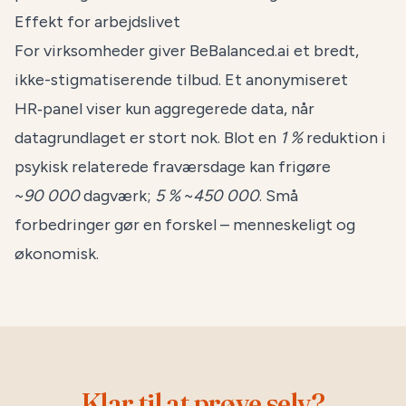
Effekt for arbejdslivet
For virksomheder giver BeBalanced.ai et bredt,
ikke-stigmatiserende tilbud. Et anonymiseret
HR‑panel viser kun aggregerede data, når
datagrundlaget er stort nok. Blot en
1 %
reduktion i
psykisk relaterede fraværsdage kan frigøre
~
90 000
dagværk;
5 %
~
450 000
. Små
forbedringer gør en forskel – menneskeligt og
økonomisk.
Klar til at prøve selv?