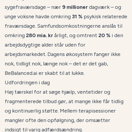
sygefraværsdage – nær
9 millioner
dagværk – og
unge voksne havde omkring
31 %
psykisk relaterede
fraværsdage. Samfundsomkostningerne anslås til
omkring
280 mia. kr
årligt, og omtrent
20 %
i den
arbejdsdygtige alder står uden for
arbejdsmarkedet. Dagens økosystem fanger ikke
nok, tidligt nok, længe nok – det er det gab,
BeBalanced.ai er skabt til at lukke.
Udfordringen i dag
Høj tærskel for at søge hjælp, ventetider og
fragmenterede tilbud gør, at mange ikke får tidlig
og kontinuerlig støtte. Mellem terapisessioner
mangler ofte den opfølgning, der omsætter
indsigt til varig adfærdsændring.