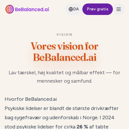
DA
Prøv gratis
VISION
Vores vision for
BeBalanced.ai
Lav tærskel, høj kvalitet og målbar effekt — for
mennesker og samfund.
Hvorfor BeBalanced.ai
Psykiske lidelser er blandt de største drivkræfter
bag sygefravær og udenforskab i Norge. I 2024
stod psykiske lidelser for cirka
26 %
af tabte