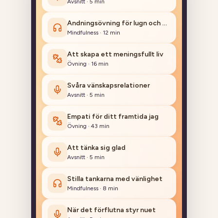
Andningsövning för lugn och balans
Mindfulness
·
12
min
Att skapa ett meningsfullt liv
Övning
·
16
min
Svåra vänskapsrelationer
Avsnitt
·
5
min
Empati för ditt framtida jag
Övning
·
43
min
Att tänka sig glad
Avsnitt
·
5
min
Stilla tankarna med vänlighet
Mindfulness
·
8
min
När det förflutna styr nuet
Avsnitt
·
5
min