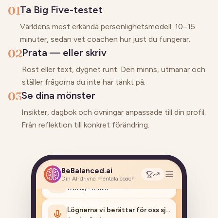
01
Ta Big Five-testet
Världens mest erkända personlighetsmodell. 10–15
minuter, sedan vet coachen hur just du fungerar.
02
Prata — eller skriv
Röst eller text, dygnet runt. Den minns, utmanar och
ställer frågorna du inte har tänkt på.
03
Se dina mönster
Stilla tankarna med vänlighet
Insikter, dagbok och övningar anpassade till din profil.
Mindfulness
·
8
min
Från reflektion till konkret förändring.
När det förflutna styr nuet
Avsnitt
·
5
min
BeBalanced.ai
När oro blir en resurs
Din AI-drivna mentala coach
Övning
·
17
min
Lögnerna vi berättar för oss själva (och andra)
Avsnitt
·
5
min