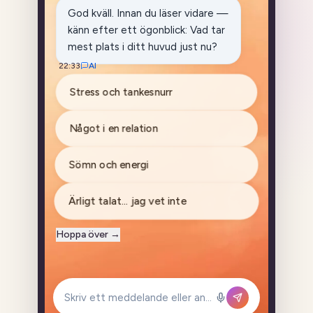
God kväll. Innan du läser vidare — känn efter ett ög
God kväll. Innan du läser vidare —
känn efter ett ögonblick: Vad tar
mest plats i ditt huvud just nu?
22:33
AI
Stress och tankesnurr
Något i en relation
Sömn och energi
Ärligt talat… jag vet inte
Hoppa över
→
Skriv ett meddelande eller använd mikrofonen...