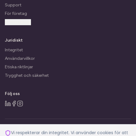
Support
För företag
Kontakta oss
Juridiskt
Integritet
Användarvillkor
Etiska riktlinjer
Trygghet och säkerhet
Följ oss
© 2026 BeBalanced.ai. Alla rättigheter förbehållna.
Vi respekterar din integritet. Vi använder cookies för att