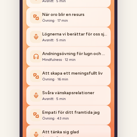
När oro blir en resurs
Övning
·
17
min
Lögnerna vi berättar för oss själva (och andra)
Avsnitt
·
5
min
Andningsövning för lugn och balans
Mindfulness
·
12
min
Att skapa ett meningsfullt liv
Övning
·
16
min
Svåra vänskapsrelationer
Avsnitt
·
5
min
Empati för ditt framtida jag
Övning
·
43
min
Att tänka sig glad
Avsnitt
·
5
min