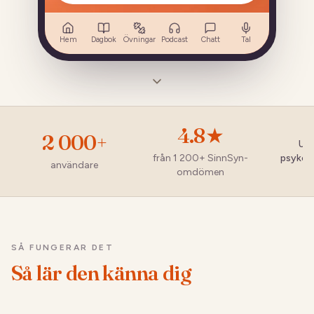
Hem
Dagbok
Övningar
Podcast
Chatt
Tal
4.8
★
2 000
+
Utv
från 1 200+ SinnSyn-
psykolo
användare
omdömen
SÅ FUNGERAR DET
Så lär den känna dig