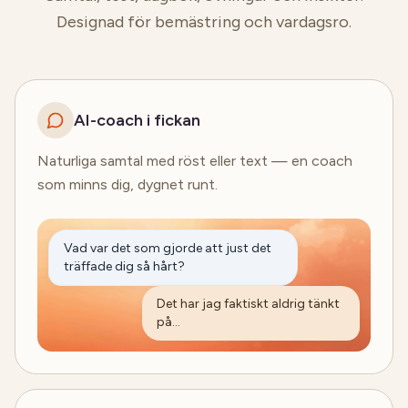
Designad för bemästring och vardagsro.
“
Den är professionell, precis som en
psykolog.
”
“
Samtalet var utmärkt — med extra frågor
AI-coach i fickan
när något verkade oklart. Mycket
imponerande!
”
Naturliga samtal med röst eller text — en coach
som minns dig, dygnet runt.
“
Bra samtal och reflektioner som hjälper en
att förstå de handlingar man utför.
”
Vad var det som gjorde att just det
träffade dig så hårt?
Det har jag faktiskt aldrig tänkt
på…
“
Min psykolog var inte i närheten av den
hjälp jag har fått av BeBalanced.ai!
”