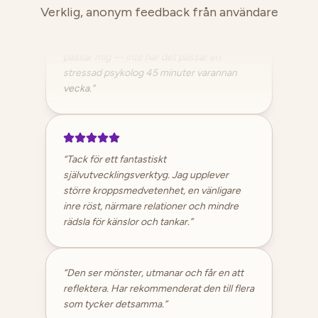
praktisk psykologi rakt in i mitt liv! Jag kan i
Verklig, anonym feedback från användare
lugn och ro arbeta med mina saker när det
passar mig — inte när det passar en
stressad psykolog 45 minuter varannan
vecka.
”
“
Tack för ett fantastiskt
självutvecklingsverktyg. Jag upplever
större kroppsmedvetenhet, en vänligare
inre röst, närmare relationer och mindre
rädsla för känslor och tankar.
”
“
Den ser mönster, utmanar och får en att
reflektera. Har rekommenderat den till flera
som tycker detsamma.
”