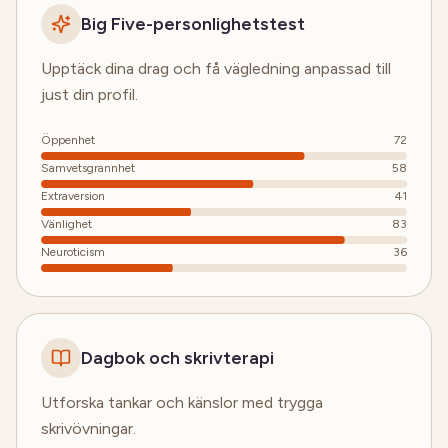
Big Five-personlighetstest
“
Att kunna sitta tryggt hemma och arbeta
med det allra mest privata är väldigt
Upptäck dina drag och få vägledning anpassad till
effektivt!
”
just din profil.
Öppenhet
72
Samvetsgrannhet
58
“
Personlig psykolog i fickan! Helt otroligt!
Extraversion
41
Inte bara själva produkten, utan riktig,
Vänlighet
83
praktisk psykologi rakt in i mitt liv! Jag kan i
lugn och ro arbeta med mina saker när det
Neuroticism
36
passar mig — inte när det passar en
stressad psykolog 45 minuter varannan
vecka.
”
Dagbok och skrivterapi
Utforska tankar och känslor med trygga
“
Tack för ett fantastiskt
skrivövningar.
självutvecklingsverktyg. Jag upplever