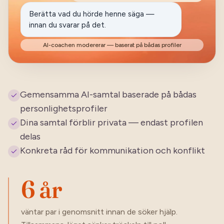
“
Bra samtal och reflektioner som hjälper en
Berätta vad du hörde henne säga —
att förstå de handlingar man utför.
”
innan du svarar på det.
AI-coachen modererar — baserat på bådas profiler
Gemensamma AI-samtal baserade på bådas
personlighetsprofiler
Dina samtal förblir privata — endast profilen
delas
Konkreta råd för kommunikation och konflikt
6 år
väntar par i genomsnitt innan de söker hjälp.