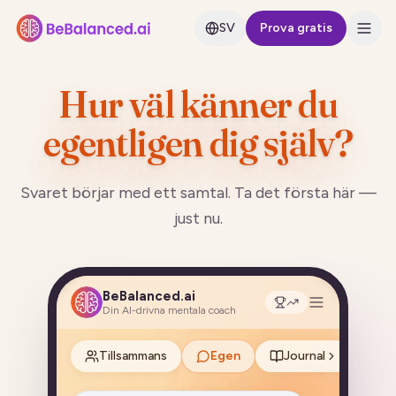
SV
Prova gratis
Hur väl känner du
egentligen dig själv?
Svaret börjar med ett samtal. Ta det första här —
just nu.
BeBalanced.ai
Din AI-drivna mentala coach
Tillsammans
Egen
Journal